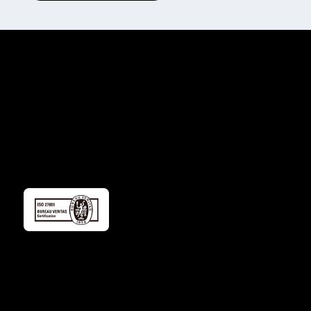
株式会社ゴーレム
〒102-0093
東京都千代田区平河町1丁目3-13
平河町フロントビル 4階
私たちについて
製品
導入事例