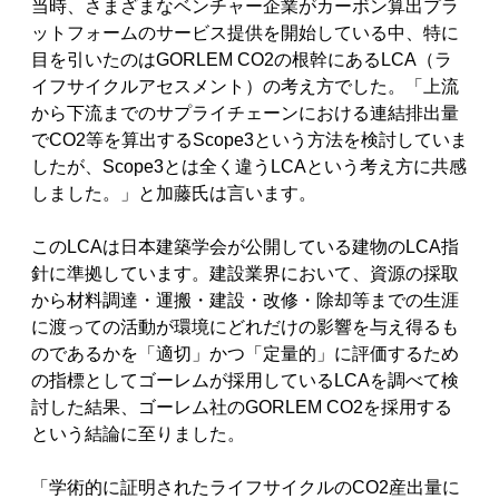
当時、さまざまなベンチャー企業がカーボン算出プラ
ットフォームのサービス提供を開始している中、特に
目を引いたのはGORLEM CO2の根幹にあるLCA（ラ
イフサイクルアセスメント）の考え方でした。「上流
から下流までのサプライチェーンにおける連結排出量
でCO2等を算出するScope3という方法を検討していま
したが、Scope3とは全く違うLCAという考え方に共感
しました。」と加藤氏は言います。
このLCAは日本建築学会が公開している建物のLCA指
針に準拠しています。建設業界において、資源の採取
から材料調達・運搬・建設・改修・除却等までの生涯
に渡っての活動が環境にどれだけの影響を与え得るも
のであるかを「適切」かつ「定量的」に評価するため
の指標としてゴーレムが採用しているLCAを調べて検
討した結果、ゴーレム社のGORLEM CO2を採用する
という結論に至りました。
「学術的に証明されたライフサイクルのCO2産出量に