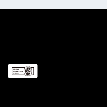
株式会社ゴーレム
〒102-0093
東京都千代田区平河町1丁目3-13
平河町フロントビル 4階
私たちについて
製品
導入事例