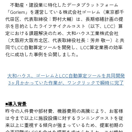
　不動産・建設業に特化したデータプラットフォーム
「Gorlem」を運営している株式会社ゴーレム（東京都千
代田区、代表取締役：野村大輔）は、長期修繕計画の提
示を目的としたライフサイクルコスト（以下、LCC）算
定における課題解決のため、大和ハウス工業株式会社
（大阪府大阪市北区、代表取締役社長：芳井 敬一）と共
同でLCC自動算定ツールを開発し、LCC算定業務の効率
化に成功した事例を公開しました。
大和ハウス、ゴーレムとLCC自動算定ツールを共同開発
3ヶ月かかっていた作業が、ワンクリックで瞬時に完了
◾️導入背景
昨今の人件費や部材費、機器費用の高騰により、お客様
は今まで以上に施設設備に対するランニングコストを従
来以上に重視する傾向が強まっているため、提案初期の