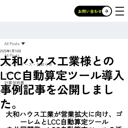
お問い合わせ
All Posts
2025年1月16日
大和ハウス工業様との
All Posts
プレスリリース・お知らせ
LCC自動算定ツール導入
メディア
計算技術書
事例記事を公開しまし
イベント
た。
大和ハウス工業が営業拡大に向け、ゴ
ーレムとLCC自動算定ツール