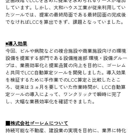
企画段階でLCCを含めた提案を求められるケースが増加
しています。
しかし、大和ハウス工業が従来利用してい
たツールでは、提案の最終局面である最終図面の完成後
でなければLCCを算出できず、課題となっていました。
◾️導入効果
今回、ビルや病院などの複合施設や商業施設向けの環境
設備を提案する部門である設備推進部 環境・設備グルー
プは、業務効率化と提案品質の向上を目的に、ゴーレム
と共同でLCC自動算定ツールを開発しました。導入効果
を検証するために手作業でのLCC算定と比較したとこ
ろ、従来は３ヵ月を要していた作業時間が、LCC自動算
定ツールの導入によって、ワンクリックで瞬時に完了
し、大幅な業務効率化を確認できました。
■
株式会社ゴーレムについて
持続可能な不動産、建設業の実現を目的に、業界に特化