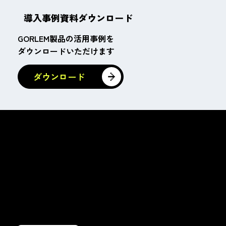
導入事例資料ダウンロード
GORLEM製品の活用事例を
ダウンロードいただけます
ダウンロード
株式会社ゴーレム
〒102-0093
東京都千代田区平河町1丁目3-13
平河町フロントビル 4階