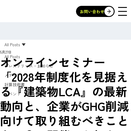
お問い合わせ
All Posts
5月27日
オンラインセミナー
All Posts
プレスリリース・お知らせ
「2028年制度化を見据え
メディア
計算技術書
る『建築物LCA』の最新
イベント
動向と、企業がGHG削減
向けて取り組むべきこと