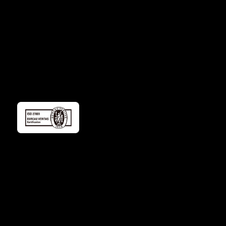
株式会社ゴーレム
〒102-0093
東京都千代田区平河町1丁目3-13
平河町フロントビル 4階
私たちについて
製品
導入事例
採用情報
お知らせ